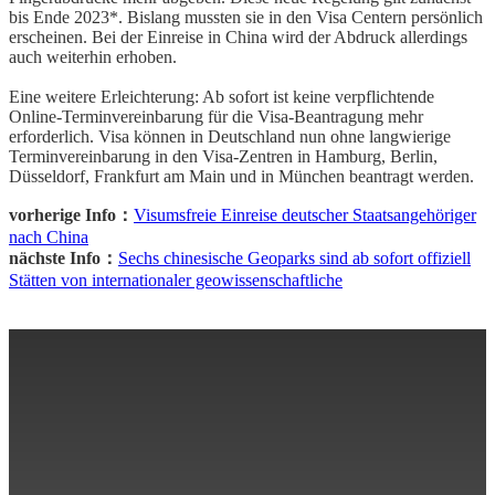
bis Ende 2023*. Bislang mussten sie in den Visa Centern persönlich
erscheinen. Bei der Einreise in China wird der Abdruck allerdings
auch weiterhin erhoben.
Eine weitere Erleichterung: Ab sofort ist keine verpflichtende
Online-Terminvereinbarung für die Visa-Beantragung mehr
erforderlich. Visa können in Deutschland nun ohne langwierige
Terminvereinbarung in den Visa-Zentren in Hamburg, Berlin,
Düsseldorf, Frankfurt am Main und in München beantragt werden.
vorherige Info：
Visumsfreie Einreise deutscher Staatsangehöriger
nach China
nächste Info：
Sechs chinesische Geoparks sind ab sofort offiziell
Stätten von internationaler geowissenschaftliche
Über uns
Reiseinformation
Reiserouten
Beliebte Reiseziele
Kontakt uns