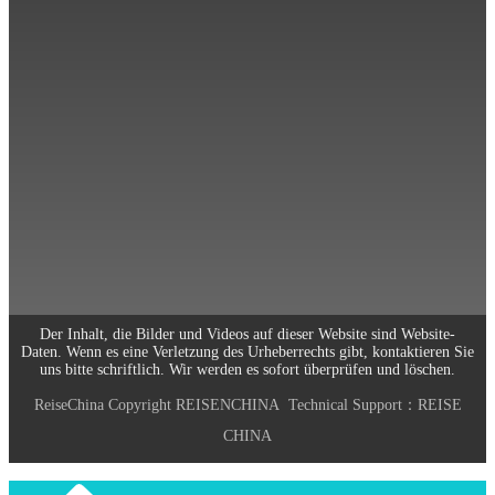
Scannen und folgen Sie uns
0773-2891770
Arbeitszeiten: Montag bis Freitag
9:00-18:00
Email: info@reisechina.com
Der Inhalt, die Bilder und Videos auf dieser Website sind Website-
Daten. Wenn es eine Verletzung des Urheberrechts gibt, kontaktieren Sie
uns bitte schriftlich. Wir werden es sofort überprüfen und löschen.
ReiseChina
Copyright
REISENCHINA
Technical Support：
REISE
CHINA