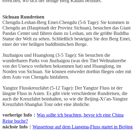
erreichen, wo sich der heilige Berg Kailast befindet.
Sichuan Rundreisen
Chengdu-Leshan-Berg Emei-Chengdu (5-6 Tage): Sie kommen in
Chengdu an (Hauptstadt der Provinz Sichuan), besuchen das Giant
Pandas Center und fähren dann zu Leshan, um die größte Buddha
Statue der Welt zu sehen. Schließlich besteigen Sie den Berg Emei,
einer der vier heiligen buddhistischen Berge.
Jiuzhaigou und Huanglong (3-5 Tage): Sie besuchen die
wunderbaren Parks von Jiuzhaigou (was den Titel Weltnaturerbe
von der Unesco verliehen bekommen hat) und Huanglong, im
Norden von Sichuan. Sie können entweder dorthin fliegen oder mit
dem Auto von Chengdu hinfahren.
Yangtze Flusskreuzfahrt (5-12 Tage): Der Yangtze Fluss ist der
längste Fluss in Asien. Es gibt viele verschiedene Rundreisen, die
auch die Kreuzfahrt beinhalten, so wie die Beijing-Xi’an-Yangtze
Kreuzfahrt-Shanghai Tour oder eine ähnliche.
vorherige Info：
Was sollte ich beachten, bevor ich eine China
Reise buche?
nächste Info：
Wassertour auf dem Liangma-Fluss startet in Beijing