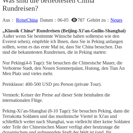
Was sind die beliebtesten China
Rundreisen?
Aus：
ReiseChina
Datum：
06-05
787
Gehört zu：
Neues
„Klassik China“ Rundreisen (Beijing-Xi’an-Guilin-Shanghai)
Außer wenn Sie bestimmte Wünsche haben sollten(so wie den
Everest sehen), empfehle ich Ihnen, dass Sie in Peking anfangen
sollten, wenn es das erste Mal ist, dass Sie China besuchen. Das
sind die bekanntesten Rundreisen, die in Peking starten:
Nur Peking(4-6 Tage): Sie besuchen die Chinesische Mauer, die
Verbotene Stadt, den Neuen Sommerpalast, Hutong, den Tian An
Men Platz und vieles mehr.
Preisklasse: 400-500 USD pro Person (private Tour).
Vermerk: Keiner der Preise auf dieser Seite beinhalten die
internationalen Flüge.
Peking-Xi’an-Shanghai (8-10 Tage): Sie besuchen Peking, dann die
Terrakotta Soldaten und das muslimische Viertel in Xi'an und
schließlich weiter nach Shanghai, was vielleicht über keine Soldaten
oder Teile der Chinesischen Mauer verfügt aber heutzutage die
dynamischste und aufregendste Stadt der Welt ist (und, für