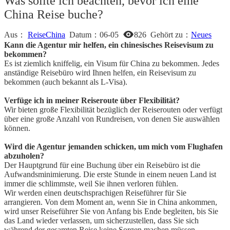
Was sollte ich beachten, bevor ich eine
China Reise buche?
Aus：
ReiseChina
Datum：
06-05
826
Gehört zu：
Neues
Kann die Agentur mir helfen, ein chinesisches Reisevisum zu
bekommen?
Es ist ziemlich kniffelig, ein Visum für China zu bekommen. Jedes
anständige Reisebüro wird Ihnen helfen, ein Reisevisum zu
bekommen (auch bekannt als L-Visa).
Verfüge ich in meiner Reiseroute über Flexibilität?
Wir bieten große Flexibilität bezüglich der Reiserouten oder verfügt
über eine große Anzahl von Rundreisen, von denen Sie auswählen
können.
Wird die Agentur jemanden schicken, um mich vom Flughafen
abzuholen?
Der Hauptgrund für eine Buchung über ein Reisebüro ist die
Aufwandsminimierung. Die erste Stunde in einem neuen Land ist
immer die schlimmste, weil Sie ihnen verloren fühlen.
Wir werden einen deutschsprachigen Reiseführer für Sie
arrangieren. Von dem Moment an, wenn Sie in China ankommen,
wird unser Reiseführer Sie von Anfang bis Ende begleiten, bis Sie
das Land wieder verlassen, um sicherzustellen, dass Sie sich
während der gesamten Reise keine Sorgen machen müssen.