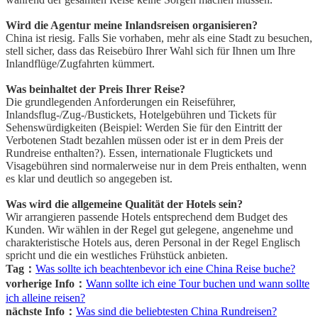
Wird die Agentur meine Inlandsreisen organisieren?
China ist riesig. Falls Sie vorhaben, mehr als eine Stadt zu besuchen,
stell sicher, dass das Reisebüro Ihrer Wahl sich für Ihnen um Ihre
Inlandflüge/Zugfahrten kümmert.
Was beinhaltet der Preis Ihrer Reise?
Die grundlegenden Anforderungen ein Reiseführer,
Inlandsflug-/Zug-/Bustickets, Hotelgebühren und Tickets für
Sehenswürdigkeiten (Beispiel: Werden Sie für den Eintritt der
Verbotenen Stadt bezahlen müssen oder ist er in dem Preis der
Rundreise enthalten?). Essen, internationale Flugtickets und
Visagebühren sind normalerweise nur in dem Preis enthalten, wenn
es klar und deutlich so angegeben ist.
Was wird die allgemeine Qualität der Hotels sein?
Wir arrangieren passende Hotels entsprechend dem Budget des
Kunden. Wir wählen in der Regel gut gelegene, angenehme und
charakteristische Hotels aus, deren Personal in der Regel Englisch
spricht und die ein westliches Frühstück anbieten.
Tag：
Was sollte ich beachten
bevor ich eine China Reise buche?
vorherige Info：
Wann sollte ich eine Tour buchen und wann sollte
ich alleine reisen?
nächste Info：
Was sind die beliebtesten China Rundreisen?