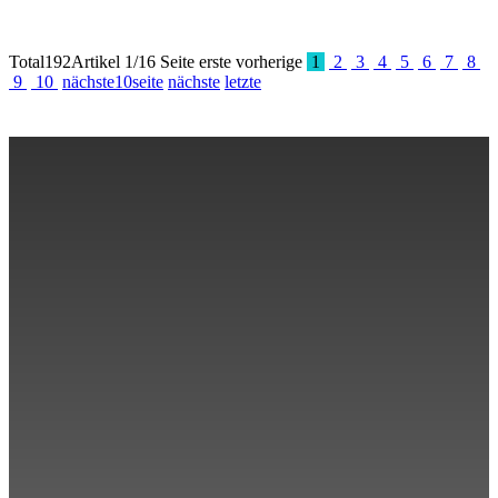
￥
￥
Total
192
Artikel 1/16 Seite
erste
vorherige
1
2
3
4
5
6
7
8
9
10
nächste10seite
nächste
letzte
Über uns
Reiseinformation
Reiserouten
Beliebte Reiseziele
Kontakt uns
Scannen und folgen Sie uns
0773-2891770