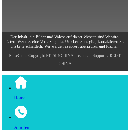
Arbeitszeiten: Montag bis Freitag
9:00-18:00
Email: info@reisechina.com
Der Inhalt, die Bilder und Videos auf dieser Website sind Website-
Daten. Wenn es eine Verletzung des Urheberrechts gibt, kontaktieren Sie
uns bitte schriftlich. Wir werden es sofort überprüfen und löschen.
ReiseChina
Copyright
REISENCHINA
Technical Support：
REISE
CHINA
Home
Anrufen