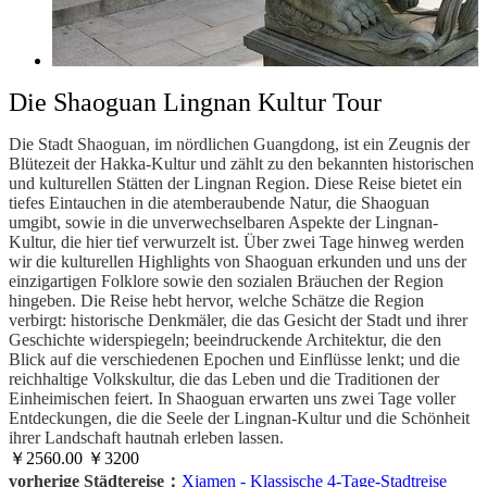
Die Shaoguan Lingnan Kultur Tour
Die Stadt Shaoguan, im nördlichen Guangdong, ist ein Zeugnis der
Blütezeit der Hakka-Kultur und zählt zu den bekannten historischen
und kulturellen Stätten der Lingnan Region. Diese Reise bietet ein
tiefes Eintauchen in die atemberaubende Natur, die Shaoguan
umgibt, sowie in die unverwechselbaren Aspekte der Lingnan-
Kultur, die hier tief verwurzelt ist. Über zwei Tage hinweg werden
wir die kulturellen Highlights von Shaoguan erkunden und uns der
einzigartigen Folklore sowie den sozialen Bräuchen der Region
hingeben. Die Reise hebt hervor, welche Schätze die Region
verbirgt: historische Denkmäler, die das Gesicht der Stadt und ihrer
Geschichte widerspiegeln; beeindruckende Architektur, die den
Blick auf die verschiedenen Epochen und Einflüsse lenkt; und die
reichhaltige Volkskultur, die das Leben und die Traditionen der
Einheimischen feiert. In Shaoguan erwarten uns zwei Tage voller
Entdeckungen, die die Seele der Lingnan-Kultur und die Schönheit
ihrer Landschaft hautnah erleben lassen.
￥2560.00
￥3200
vorherige Städtereise：
Xiamen - Klassische 4-Tage-Stadtreise