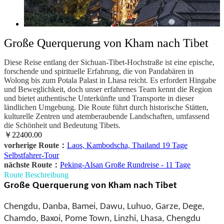
Große Querquerung von Kham nach Tibet
Diese Reise entlang der Sichuan-Tibet-Hochstraße ist eine epische,
forschende und spirituelle Erfahrung, die von Pandabären in
Wolong bis zum Potala Palast in Lhasa reicht. Es erfordert Hingabe
und Beweglichkeit, doch unser erfahrenes Team kennt die Region
und bietet authentische Unterkünfte und Transporte in dieser
ländlichen Umgebung. Die Route führt durch historische Stätten,
kulturelle Zentren und atemberaubende Landschaften, umfassend
die Schönheit und Bedeutung Tibets.
￥22400.00
vorherige Route：
Laos, Kambodscha, Thailand 19 Tage
Selbstfahrer-Tour
nächste Route：
Peking-Alsan Große Rundreise - 11 Tage
Route Beschreibung
Große Querquerung von Kham nach Tibet
Chengdu, Danba, Bamei, Dawu, Luhuo, Garze, Dege,
Chamdo, Baxoi, Pome Town, Linzhi, Lhasa, Chengdu