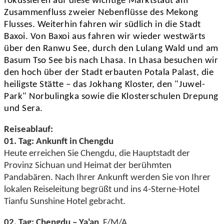
fokussieren auf diese wichtige Marktstadt am
Zusammenfluss zweier Nebenflüsse des Mekong
Flusses. Weiterhin fahren wir südlich in die Stadt
Baxoi. Von Baxoi aus fahren wir wieder westwärts
über den Ranwu See, durch den Lulang Wald und am
Basum Tso See bis nach Lhasa. In Lhasa besuchen wir
den hoch über der Stadt erbauten Potala Palast, die
heiligste Stätte – das Jokhang Kloster, den "Juwel-
Park" Norbulingka sowie die Klosterschulen Drepung
und Sera.
Reiseablauf:
01. Tag: Ankunft in Chengdu
Heute erreichen Sie Chengdu, die Hauptstadt der
Provinz Sichuan und Heimat der berühmten
Pandabären. Nach Ihrer Ankunft werden Sie von Ihrer
lokalen Reiseleitung begrüßt und ins 4-Sterne-Hotel
Tianfu Sunshine Hotel gebracht.
02. Tag: Chengdu – Ya'an
F/M/A