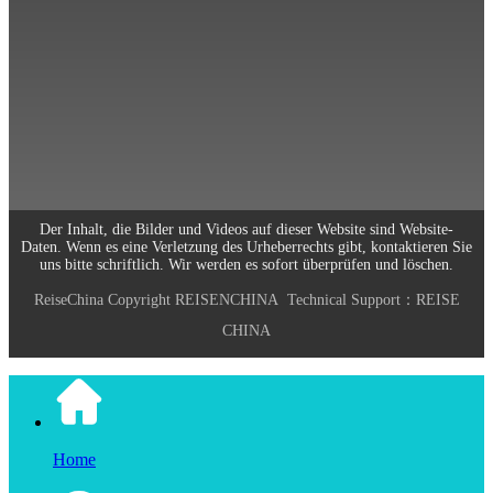
Scannen und folgen Sie uns
0773-2891770
Arbeitszeiten: Montag bis Freitag
9:00-18:00
Email: info@reisechina.com
Der Inhalt, die Bilder und Videos auf dieser Website sind Website-
Daten. Wenn es eine Verletzung des Urheberrechts gibt, kontaktieren Sie
uns bitte schriftlich. Wir werden es sofort überprüfen und löschen.
ReiseChina
Copyright
REISENCHINA
Technical Support：
REISE
CHINA
Home