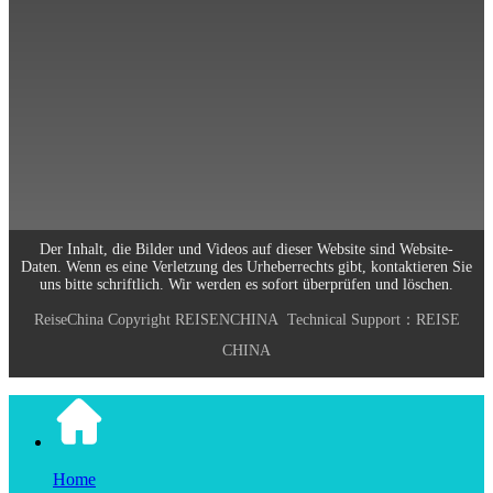
Scannen und folgen Sie uns
0773-2891770
Arbeitszeiten: Montag bis Freitag
9:00-18:00
Email: info@reisechina.com
Der Inhalt, die Bilder und Videos auf dieser Website sind Website-
Daten. Wenn es eine Verletzung des Urheberrechts gibt, kontaktieren Sie
uns bitte schriftlich. Wir werden es sofort überprüfen und löschen.
ReiseChina
Copyright
REISENCHINA
Technical Support：
REISE
CHINA
Home