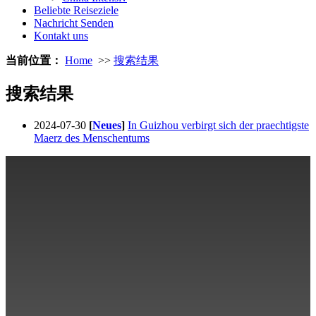
Beliebte Reiseziele
Nachricht Senden
Kontakt uns
当前位置：
Home
>>
搜索结果
搜索结果
2024-07-30
[
Neues
]
In Guizhou verbirgt sich der praechtigste
Maerz des Menschentums
Über uns
Reiseinformation
Reiserouten
Beliebte Reiseziele
Kontakt uns