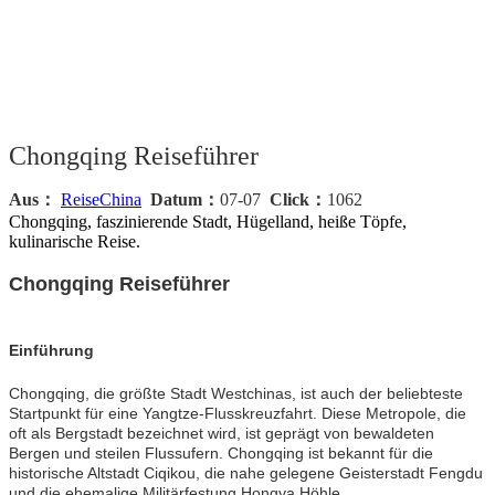
Chongqing Reiseführer
Aus：
ReiseChina
Datum：
07-07
Click：
1062
Chongqing, faszinierende Stadt, Hügelland, heiße Töpfe,
kulinarische Reise.
Chongqing Reiseführer
Einführung
Chongqing, die größte Stadt Westchinas, ist auch der beliebteste
Startpunkt für eine Yangtze-Flusskreuzfahrt. Diese Metropole, die
oft als Bergstadt bezeichnet wird, ist geprägt von bewaldeten
Bergen und steilen Flussufern. Chongqing ist bekannt für die
historische Altstadt Ciqikou, die nahe gelegene Geisterstadt Fengdu
und die ehemalige Militärfestung Hongya Höhle.