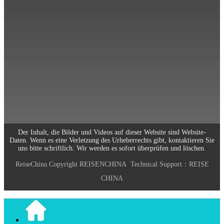
Scannen und folgen Sie uns
0773-2891770
Arbeitszeiten: Montag bis Freitag
9:00-18:00
Email: info@reisechina.com
Der Inhalt, die Bilder und Videos auf dieser Website sind Website-
Daten. Wenn es eine Verletzung des Urheberrechts gibt, kontaktieren Sie
uns bitte schriftlich. Wir werden es sofort überprüfen und löschen.
ReiseChina
Copyright
REISENCHINA
Technical Support：
REISE
CHINA