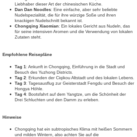
Liebhaber dieser Art der chinesischen Küche.
Dan Dan Noodles
: Eine einfache, aber sehr beliebte
Nudelspezialität, die für ihre würzige Soße und ihren
knackigen Nudelschnitt bekannt ist.
Chongqing Xiaomian
: Ein lokales Gericht aus Nudeln, das
für seine intensiven Aromen und die Verwendung von lokalen
Zutaten steht.
Empfohlene Reisepläne
Tag 1
: Ankunft in Chongqing, Einführung in die Stadt und
Besuch des Yuzhong Districts.
Tag 2
: Erkunden der Ciqikou Altstadt und des lokalen Lebens.
Tag 3
: Tagesausflug zur Geisterstadt Fengdu und Besuch der
Hongya Höhle.
Tag 4
: Bootsfahrt auf dem Yangtze, um die Schönheit der
Drei Schluchten und den Damm zu erleben.
Hinweise
Chongqing hat ein subtropisches Klima mit heißen Sommern
und milden Wintern, also achten Sie auf die